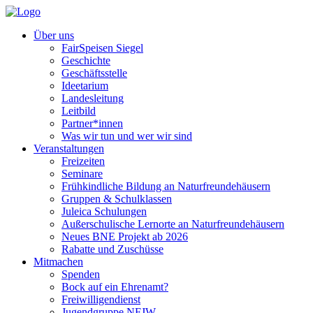
Über uns
FairSpeisen Siegel
Geschichte
Geschäftsstelle
Ideetarium
Landesleitung
Leitbild
Partner*innen
Was wir tun und wer wir sind
Veranstaltungen
Freizeiten
Seminare
Frühkindliche Bildung an Naturfreundehäusern
Gruppen & Schulklassen
Juleica Schulungen
Außerschulische Lernorte an Naturfreundehäusern
Neues BNE Projekt ab 2026
Rabatte und Zuschüsse
Mitmachen
Spenden
Bock auf ein Ehrenamt?
Freiwilligendienst
Jugendgruppe NFJW