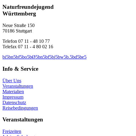
Naturfreundejugend
Württemberg
Neue Straße 150
70186 Stuttgart
Telefon 07 11 - 48 10 77
Telefax 07 11 - 4 80 02 16
b
i
5
b
n
5
b
f
5
b
o
5
b
Ø
5
b
n
5
b
f
5
b
j
5
b
w
5
b
.
5
b
d
5
b
e
5
Info & Service
Über Uns
Veranstaltungen
Materialien
Impressum
Datenschutz
Reisebedingungen
Veranstaltungen
Freizeiten