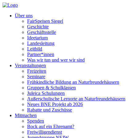
Über uns
FairSpeisen Siegel
Geschichte
Geschäftsstelle
Ideetarium
Landesleitung
Leitbild
Partner*innen
Was wir tun und wer wir sind
Veranstaltungen
Freizeiten
Seminare
Frühkindliche Bildung an Naturfreundehäusern
Gruppen & Schulklassen
Juleica Schulungen
Außerschulische Lernorte an Naturfreundehäusern
Neues BNE Projekt ab 2026
Rabatte und Zuschüsse
Mitmachen
Spenden
Bock auf ein Ehrenamt?
Freiwilligendienst
Jugendgruppe NFJW