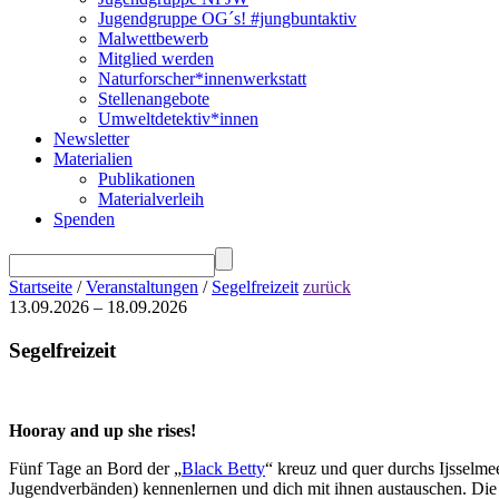
Jugendgruppe OG´s! #jungbuntaktiv
Malwettbewerb
Mitglied werden
Naturforscher*innenwerkstatt
Stellenangebote
Umweltdetektiv*innen
Newsletter
Materialien
Publikationen
Materialverleih
Spenden
Startseite
/
Veranstaltungen
/
Segelfreizeit
zurück
13.09.2026 – 18.09.2026
Segelfreizeit
Hooray and up she rises!
Fünf Tage an Bord der „
Black Betty
“ kreuz und quer durchs Ijsselme
Jugendverbänden) kennenlernen und dich mit ihnen austauschen. Die