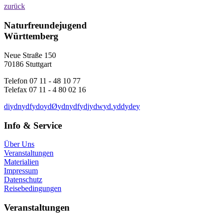
zurück
Naturfreundejugend
Württemberg
Neue Straße 150
70186 Stuttgart
Telefon 07 11 - 48 10 77
Telefax 07 11 - 4 80 02 16
d
i
y
d
n
y
d
f
y
d
o
y
d
Ø
y
d
n
y
d
f
y
d
j
y
d
w
y
d
.
y
d
d
y
d
e
y
Info & Service
Über Uns
Veranstaltungen
Materialien
Impressum
Datenschutz
Reisebedingungen
Veranstaltungen