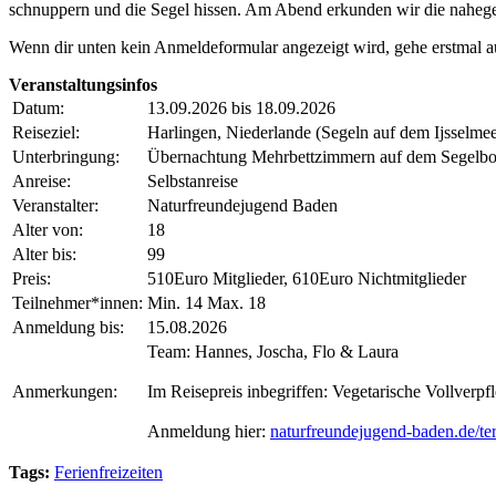
schnuppern und die Segel hissen. Am Abend erkunden wir die nahege
Wenn dir unten kein Anmeldeformular angezeigt wird, gehe erstmal 
Veranstaltungsinfos
Datum:
13.09.2026 bis 18.09.2026
Reiseziel:
Harlingen, Niederlande (Segeln auf dem Ijsselmee
Unterbringung:
Übernachtung Mehrbettzimmern auf dem Segelbo
Anreise:
Selbstanreise
Veranstalter:
Naturfreundejugend Baden
Alter von:
18
Alter bis:
99
Preis:
510Euro Mitglieder, 610Euro Nichtmitglieder
Teilnehmer*innen:
Min. 14 Max. 18
Anmeldung bis:
15.08.2026
Team: Hannes, Joscha, Flo & Laura
Anmerkungen:
Im Reisepreis inbegriffen: Vegetarische Vollver
Anmeldung hier:
naturfreundejugend-baden.de/ter
Tags:
Ferienfreizeiten