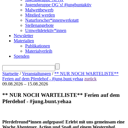
Jugendgruppe OG´s! #jungbuntaktiv
Malwettbewerb
Mitglied werden
Naturforscher*innenwerkstatt
Stellenangebote
Umweltdetektiv*innen
Newsletter
Materialien
Publikationen
Materialverleih
Spenden
Startseite
/
Veranstaltungen
/
** NUR NOCH WARTELISTE**
Ferien auf dem Pferdehof - #jung.bunt.yehaa
zurück
09.08.2026 – 15.08.2026
** NUR NOCH WARTELISTE** Ferien auf dem
Pferdehof - #jung.bunt.yehaa
Pferdefreund*innen aufgepasst! Erlebt mit uns gemeinsam eine
Woche Abenteuer, Action und Spaß auf einem Westernhof.