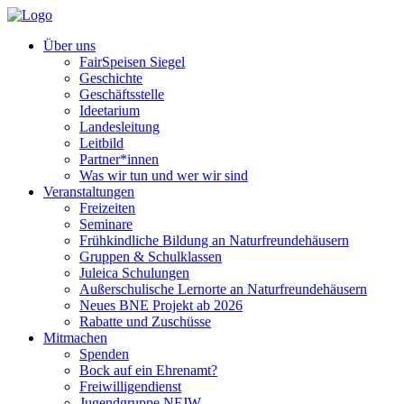
Über uns
FairSpeisen Siegel
Geschichte
Geschäftsstelle
Ideetarium
Landesleitung
Leitbild
Partner*innen
Was wir tun und wer wir sind
Veranstaltungen
Freizeiten
Seminare
Frühkindliche Bildung an Naturfreundehäusern
Gruppen & Schulklassen
Juleica Schulungen
Außerschulische Lernorte an Naturfreundehäusern
Neues BNE Projekt ab 2026
Rabatte und Zuschüsse
Mitmachen
Spenden
Bock auf ein Ehrenamt?
Freiwilligendienst
Jugendgruppe NFJW