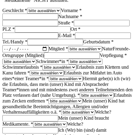
"Medikamente" NICHT ausfüllen.
Geschlecht *
Vorname *
Nachname *
Straße *
PLZ *
Ort *
E-Mail *
Tel./Handy *
Geburtsdatum *
Mitglied *
NaturFreunde-
Ortsgruppe (Mitglied)
Verpflegung *
Schwimmer*in *
Schwimmerlaubnis *
Erlaubnis zum Klettern und
Kanu fahren *
Erlaubnis zur Mitfahrt im Auto
eines*einer Teamer*in *
Hiermit gebe(n) ich (wir)
die Erlaubnis, dass mein (unser) Kind mit Abspracheder
Teamer*innen und mit mindestens zwei anderen Teilnehmenden den
Platz verlassen darf (nahe Umgebung). *
Erlaubnis
zum Zecken entfernen *
Mein (unser) Kind hat
gesundheitliche Beeinträchtigungen, Allergien und/oder
Verhaltensauffälligkeiten o.ä. *
Welche?
Mein (unser) Kind braucht
Medikamente. *
Welche?
Ich (Wir) bin (sind) damit