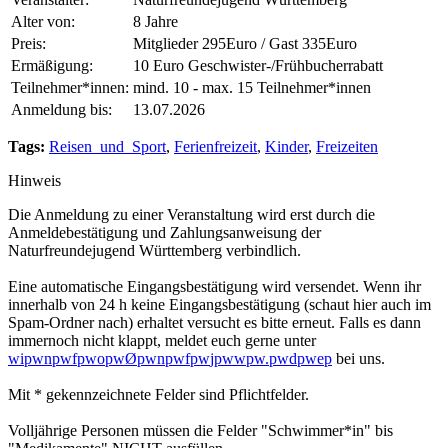
Alter von:
8 Jahre
Preis:
Mitglieder 295Euro / Gast 335Euro
Ermäßigung:
10 Euro Geschwister-/Frühbucherrabatt
Teilnehmer*innen:
mind. 10 - max. 15 Teilnehmer*innen
Anmeldung bis:
13.07.2026
Tags:
Reisen_und_Sport
,
Ferienfreizeit
,
Kinder
,
Freizeiten
Hinweis
Die Anmeldung zu einer Veranstaltung wird erst durch die
Anmeldebestätigung und Zahlungsanweisung der
Naturfreundejugend Württemberg verbindlich.
Eine automatische Eingangsbestätigung wird versendet. Wenn ihr
innerhalb von 24 h keine Eingangsbestätigung (schaut hier auch im
Spam-Ordner nach) erhaltet versucht es bitte erneut. Falls es dann
immernoch nicht klappt, meldet euch gerne unter
w
i
p
w
n
p
w
f
p
w
o
p
w
Ø
p
w
n
p
w
f
p
w
j
p
w
w
p
w
.
p
w
d
p
w
e
p
bei uns.
Mit * gekennzeichnete Felder sind Pflichtfelder.
Volljährige Personen müssen die Felder "Schwimmer*in" bis