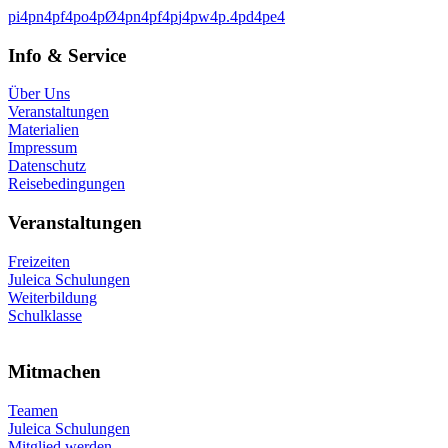
p
i
4
p
n
4
p
f
4
p
o
4
p
Ø
4
p
n
4
p
f
4
p
j
4
p
w
4
p
.
4
p
d
4
p
e
4
Info & Service
Über Uns
Veranstaltungen
Materialien
Impressum
Datenschutz
Reisebedingungen
Veranstaltungen
Freizeiten
Juleica Schulungen
Weiterbildung
Schulklasse
Mitmachen
Teamen
Juleica Schulungen
Mitglied werden