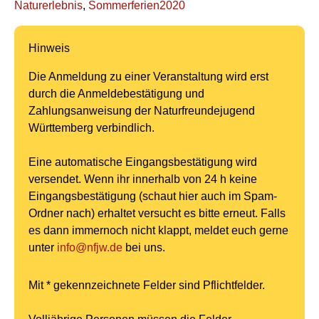
Naturerlebnis
,
Sommerferien2020
Hinweis
Die Anmeldung zu einer Veranstaltung wird erst
durch die Anmeldebestätigung und
Zahlungsanweisung der Naturfreundejugend
Württemberg verbindlich.
Eine automatische Eingangsbestätigung wird
versendet. Wenn ihr innerhalb von 24 h keine
Eingangsbestätigung (schaut hier auch im Spam-
Ordner nach) erhaltet versucht es bitte erneut. Falls
es dann immernoch nicht klappt, meldet euch gerne
unter
i
n
f
o
n
f
j
w
.
d
e
bei uns.
Mit * gekennzeichnete Felder sind Pflichtfelder.