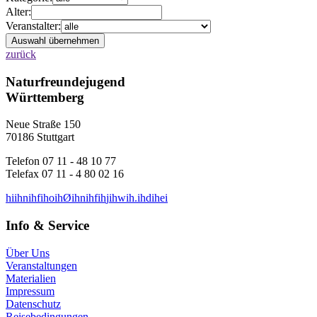
Alter:
Veranstalter:
zurück
Naturfreundejugend
Württemberg
Neue Straße 150
70186 Stuttgart
Telefon 07 11 - 48 10 77
Telefax 07 11 - 4 80 02 16
h
i
i
h
n
i
h
f
i
h
o
i
h
Ø
i
h
n
i
h
f
i
h
j
i
h
w
i
h
.
i
h
d
i
h
e
i
Info & Service
Über Uns
Veranstaltungen
Materialien
Impressum
Datenschutz
Reisebedingungen