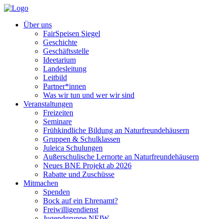
Über uns
FairSpeisen Siegel
Geschichte
Geschäftsstelle
Ideetarium
Landesleitung
Leitbild
Partner*innen
Was wir tun und wer wir sind
Veranstaltungen
Freizeiten
Seminare
Frühkindliche Bildung an Naturfreundehäusern
Gruppen & Schulklassen
Juleica Schulungen
Außerschulische Lernorte an Naturfreundehäusern
Neues BNE Projekt ab 2026
Rabatte und Zuschüsse
Mitmachen
Spenden
Bock auf ein Ehrenamt?
Freiwilligendienst
Jugendgruppe NFJW