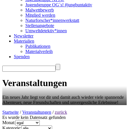
Jugendgruppe OG´s! #jungbuntaktiv
Malwettbewerb
Mitglied werden
Naturforscher*innenwerkstatt
Stellenangebote
Umweltdetektiv*innen
Newsletter
Materialien
Publikationen
Materialverleih
Spenden
Veranstaltungen
Ein neues Jahr liegt vor dir und damit auch wieder viele spannende
Abenteuer, neue Freundschaften und unvergessliche Erlebnisse!
Startseite
/
Veranstaltungen
/
zurück
Es wurde kein Datensatz gefunden
Monat:
Kategorie: